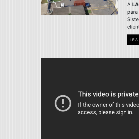
A
LA
para
Sist
clien
LEIA