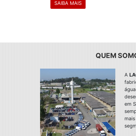
SAIBA MAIS
QUEM SOM
A
LA
fabr
água
dese
em S
semp
mais
segm