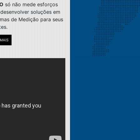
O
só não mede esforços
 desenvolver soluções em
emas de Medição para seus
tes.
 MAIS