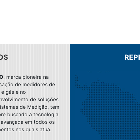
OS
REP
O
, marca pioneira na
icação de medidores de
 e gás e no
nvolvimento de soluções
istemas de Medição, tem
re buscado a tecnologia
 avançada em todos os
entos nos quais atua.